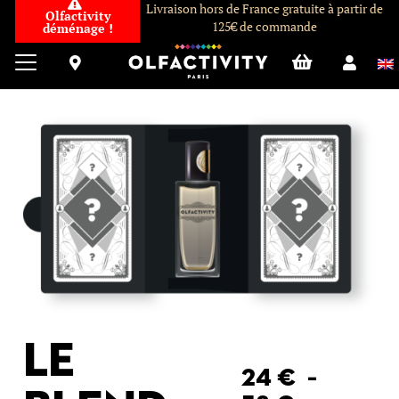
Livraison hors de France gratuite à partir de
Olfactivity
125€ de commande
déménage !
Le
24
€
–