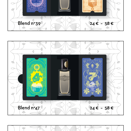
Plage
Blend n°39
24
€
–
58
€
de
prix :
24 €
à
58 €
Plage
Blend n°47
24
€
–
58
€
de
prix :