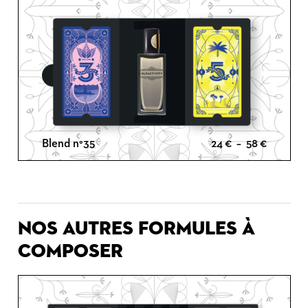
24 €
à
58 €
Plage
Blend n°35
24
€
–
58
€
de
prix :
24 €
Nos autres formules à
à
58 €
composer