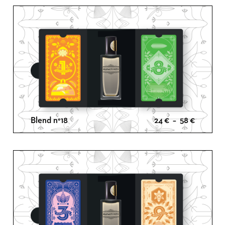
Plage
Blend n°18
24
€
–
58
€
de
prix :
24 €
à
58 €