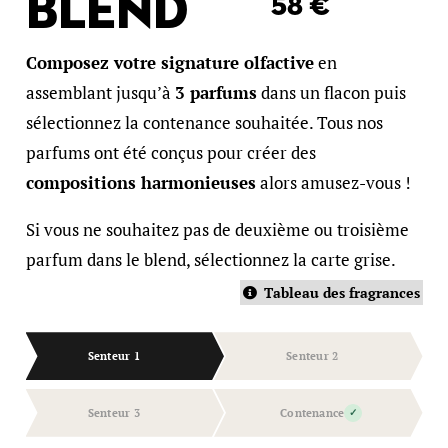
Blend
Plage
58
€
de
Composez votre signature olfactive
en
prix :
assemblant jusqu’à
3 parfums
dans un flacon puis
24 €
sélectionnez la contenance souhaitée. Tous nos
à
parfums ont été conçus pour créer des
58 €
compositions harmonieuses
alors amusez-vous !
Si vous ne souhaitez pas de deuxième ou troisième
parfum dans le blend, sélectionnez la carte grise.
Tableau des fragrances
Senteur 1
Senteur 2
Senteur 3
Contenance
✓