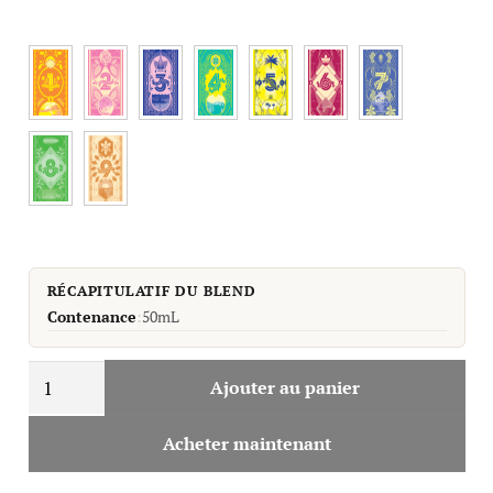
RÉCAPITULATIF DU BLEND
Contenance
:
50mL
quantité
Ajouter au panier
de
Le
Acheter maintenant
Blend