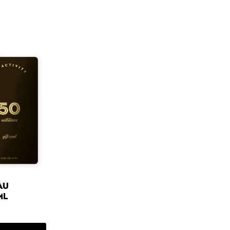
au
mL