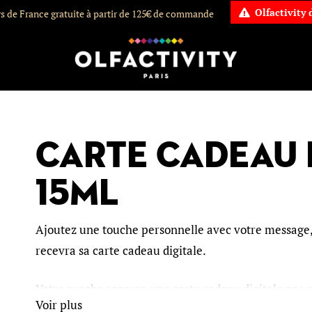
Olfactivity
rs de France gratuite à partir de 125€ de commande
Carte cadeau 
15ml
Ajoutez une touche personnelle avec votre message, e
recevra sa carte cadeau digitale.
Votre proche recevra une carte cadeau digitale par 
Voir plus
peut être utilisé directement sur notre boutique en 