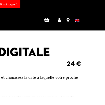
 déménage !
digitale
24
€
t choisissez la date à laquelle votre proche
e-mail, contenant un code unique. Le code
ligne ou présenté en magasin pour profiter du