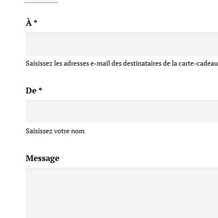
cadeau.
À
*
*Carte valable 1 an à partir de la date d’achat.
Saisissez les adresses e-mail des destinataires de la carte-cadeau,
De
*
Saisissez votre nom
Message