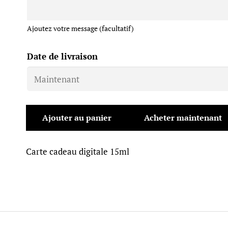
Ajoutez votre message (facultatif)
Date de livraison
Ajouter au panier
Acheter maintenant
quantité
de
Carte cadeau digitale 15ml
Carte
cadeau
digitale
15ml